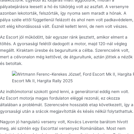
találkoztunk. Egyedül az időjárás miatt aggódtunk, miután a
pályabejárásra leesett a hó és tükörjég volt az aszfalt. A versenyre
azonban lekotorták, felszórták, így nyoma sem maradt a hónak. A
pálya széle ettől függetlenül felázott és ahol nem volt padkavédelem,
ott elég kihordásossá vált. Észnél kellett lenni, de nem volt vészes.
Az Escort jól működött, bár egyszer ránk ijesztett, amikor elment a
töltés. A gyorsasági felétől dadogott a motor, majd 120-nál végleg
megállt. Kiraktam üresbe és begurultunk a célba. Szerencsénk volt,
mert a célvonalon még kettővel, de átgurultunk, aztán jöttek a nézők
és betoltak.
Escort Mk II, Hargita Rally 2025
Az indítómotorral szokott gond lenni, a generátorral eddig nem volt.
Az Escort motorja magas fordulaton eléggé rezonál, ez okozza
általában a problémát. Szerencsére hosszabb etap következett, így a
gyorsasági után a srácok megjavították és késés nélkül folytathattuk.
Nagyon jó hangulatú verseny volt, Kovács Levente barátom hívott
meg, aki szintén egy Escorttal versenyez Romániában. Most nem