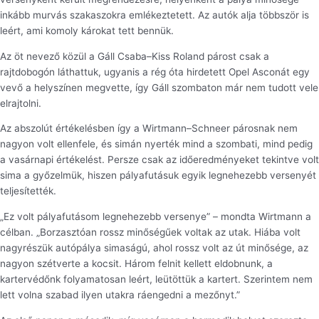
inkább murvás szakaszokra emlékeztetett. Az autók alja többször is
leért, ami komoly károkat tett bennük.
Az öt nevező közül a Gáll Csaba–Kiss Roland párost csak a
rajtdobogón láthattuk, ugyanis a rég óta hirdetett Opel Asconát egy
vevő a helyszínen megvette, így Gáll szombaton már nem tudott vele
elrajtolni.
Az abszolút értékelésben így a Wirtmann–Schneer párosnak nem
nagyon volt ellenfele, és simán nyerték mind a szombati, mind pedig
a vasárnapi értékelést. Persze csak az időeredményeket tekintve volt
sima a győzelmük, hiszen pályafutásuk egyik legnehezebb versenyét
teljesítették.
„Ez volt pályafutásom legnehezebb versenye” – mondta Wirtmann a
célban. „Borzasztóan rossz minőségűek voltak az utak. Hiába volt
nagyrészük autópálya simaságú, ahol rossz volt az út minősége, az
nagyon szétverte a kocsit. Három felnit kellett eldobnunk, a
kartervédőnk folyamatosan leért, leütöttük a kartert. Szerintem nem
lett volna szabad ilyen utakra ráengedni a mezőnyt.”