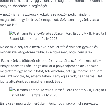
tudott indulni, ezért végig velünk volt, segített mindenben. Ezúton is
nagyon köszönöm a segítségét.
A nézők is fantasztikusak voltak, a rendezők pedig mindent
megtettek, hogy jól érezzük magunkat. Szívesen megyünk vissza
máskor is.“
Escort Mk II, Hargita Rally 2025
Na de mi a helyzet a medvével? Ami errefelé valóban gyakori és
minden ide látogatónak felhívják a figyelmét, hogy nem játék.
„Ezt nekünk is többször elmondták – veszi át a szót Kerekes Joti. –
Annyit beszéltek róla, hogy amikor a pályabejáráson az út szélén
megláttam egy barna állatot, felkiáltottam, ott egy medve. Feri rám
néz, azt mondja, te, az egy tehén. Tényleg az volt, csak barna. Hát
így találkoztunk egy majdnem medvével.
Escort Mk II, Hargita Rally 2025
Én is csak meg tudom erősíteni Ferit, hogy nagyon jól szervezett