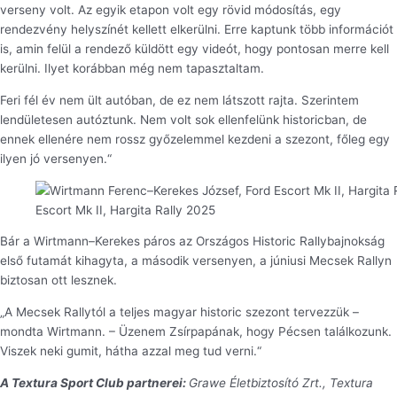
verseny volt. Az egyik etapon volt egy rövid módosítás, egy
rendezvény helyszínét kellett elkerülni. Erre kaptunk több információt
is, amin felül a rendező küldött egy videót, hogy pontosan merre kell
kerülni. Ilyet korábban még nem tapasztaltam.
Feri fél év nem ült autóban, de ez nem látszott rajta. Szerintem
lendületesen autóztunk. Nem volt sok ellenfelünk historicban, de
ennek ellenére nem rossz győzelemmel kezdeni a szezont, főleg egy
ilyen jó versenyen.“
Escort Mk II, Hargita Rally 2025
Bár a Wirtmann–Kerekes páros az Országos Historic Rallybajnokság
első futamát kihagyta, a második versenyen, a júniusi Mecsek Rallyn
biztosan ott lesznek.
„A Mecsek Rallytól a teljes magyar historic szezont tervezzük –
mondta Wirtmann. – Üzenem Zsírpapának, hogy Pécsen találkozunk.
Viszek neki gumit, hátha azzal meg tud verni.“
A Textura Sport Club partnerei:
Grawe Életbiztosító Zrt.,
Textura