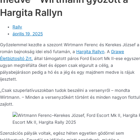
Hargita Rallyn
Rally
április 19, 2025
Győzelemmel kezdte a szezont Wirtmann Ferenc és Kerekes József a
román bajnokság idei első futamán, a
Hargita Rallyn
. A
Grawe
Életbiztosító Zrt.
által támogatott páros Ford Escort Mk II-ese egyszer
ugyan megtréfálta őket és éppen csak elgurult a célig, a
pályabejáráson pedig a hó és a jég és egy majdnem medve is rájuk
ijesztett.
„Csak szuperlatívuszokban tudok beszélni a versenyről – mondta
Wirtmann. – Minden a versenyzőkért történt és minden nagyon flottul
zajlott.
Escort Mk II, Hargita Rally 2025
Szenzációs pályák voltak, egész héten egyetlen gödörrel sem