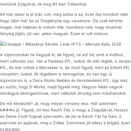
mentünk Zsigulival, ők meg N1-ben Trabanttal.
Ati már akkor is jó srác volt, meg azóta is az, évek óta mondom neki,
hogy üljön már be az Öreglányba egy versenyre. De csak kérette
magát, már teljesen ki voltam tőle, mondtam neki, hogy mostmár
tényleg jöjjön, jól van, akkor megyek. Ezzel el volt intézve.
A szponzorokat ne hagyjuk ki, de figyelj, ne azt írd, amit a múltkor,
mert változás van. Van a Fazekas Kft., tudod, ők már régiek, a Javipa
Kft., ők már voltak a Mecseken is, de most figyelj, mert az Etikett Kft.
visszatért, tudod, ők régebben is támogattak, és van egy új
szponzorom is, a Deca Works Reklám és Kereskedelmi Kft., úgy lesz
az autón, hogy D-Works, majd figyeld meg. Nagyon hálás vagyok
mindegyik támogatómnak, mert nélkülük tényleg nem indulhatnánk.
De mit kérdeztél? Ja, hogy milyen verseny lesz. Hát szerintem
k✲✲✲a jó. Figyelj, ott lesz Rauth Tibi, ő megy a Zsigulijával, Hosszú
és Deme Zsolti fognak szervizelni, de jön le Rauth Tibi fia Dani, ő
szervizel az apjának, meg a Zolika. Szerintem jól ellesz a brigád, ilyen
óvatosban.