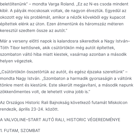
beletöltenünk” – mondta Varga Roland. „Ez az N-es csoda mindent
kibír. A pályák mocskosak voltak, de nagyon élveztük. Egyedül az
okozott egy kis problémát, amikor a nézők kövekből egy kupacot
építettek elénk az úton. Ezen átmentünk és háromszáz méteren
keresztül szedtem össze az autót.”
Már a verseny előtti napok is kalandosra sikeredtek a Nagy István–
Tóth Tibor kettősnek, akik csütörtökön még autót építettek,
szombaton váltó hiba miatt kiestek, vasárnap azonban a második
helyen végeztek.
„Csütörtökön összetörtük az autót, és egész éjszaka szereltünk” –
mondta Nagy István. „Szombaton a harmadik gyorsaságin a váltónk
tönkre ment és kiestünk. Este sikerült megjavítani, a második napunk
zökkenőmentes volt, de lehetett volna jobb is.”
Az Országos Historic Rali Bajnokság következő futamát Miskolcon
rendezik, április 23-24. között.
A VALVOLINE–START AUTÓ RALI, HISTORIC VÉGEREDMÉNYE
1. FUTAM, SZOMBAT