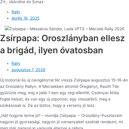
Zrt., Valvoline és Sonax
Rally
április 19, 2025
Zsírpapa: Oroszlányban ellesz
a brigád, ilyen óvatosban
Rally
augusztus 7, 2026
Új motorral és új navigátorral tér vissza Zsírpapa augusztus 15–16-án
az Oroszlány Rallyn. A Mecsekben elromló Öreglányt, Rauth Tibi
gyűrűzte meg, míg a jobb 1-ben egy régi ellenfél, Csoknyai Attila
foglal helyet, és van egy új szponzor, egy visszatérő, meg a
szokásosak is. De az biztos, hogy a verseny jó lesz.
„Hát hogyne lenne jó? – mondja Zsírpapa. – Oroszlány–Pusztavám
nagyon jó gyorsasági, nagyon jó versenyeket szoktak rendezni, mi
meg már nagyon ki vagyunk éhezve a rallyra.