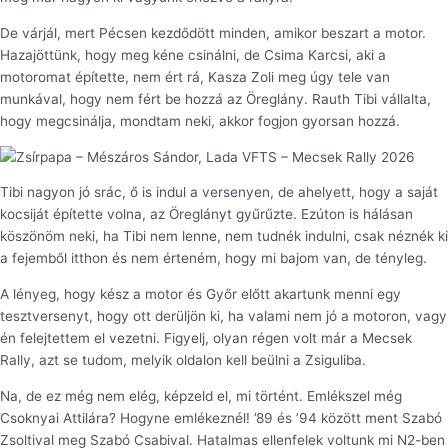
De várjál, mert Pécsen kezdődött minden, amikor beszart a motor.
Hazajöttünk, hogy meg kéne csinálni, de Csima Karcsi, aki a
motoromat építette, nem ért rá, Kasza Zoli meg úgy tele van
munkával, hogy nem fért be hozzá az Öreglány. Rauth Tibi vállalta,
hogy megcsinálja, mondtam neki, akkor fogjon gyorsan hozzá.
Tibi nagyon jó srác, ő is indul a versenyen, de ahelyett, hogy a saját
kocsiját építette volna, az Öreglányt gyűrűzte. Ezúton is hálásan
köszönöm neki, ha Tibi nem lenne, nem tudnék indulni, csak néznék ki
a fejemből itthon és nem érteném, hogy mi bajom van, de tényleg.
A lényeg, hogy kész a motor és Győr előtt akartunk menni egy
tesztversenyt, hogy ott derüljön ki, ha valami nem jó a motoron, vagy
én felejtettem el vezetni. Figyelj, olyan régen volt már a Mecsek
Rally, azt se tudom, melyik oldalon kell beülni a Zsiguliba.
Na, de ez még nem elég, képzeld el, mi történt. Emlékszel még
Csoknyai Attilára? Hogyne emlékeznél! ’89 és ’94 között ment Szabó
Zsoltival meg Szabó Csabival. Hatalmas ellenfelek voltunk mi N2-ben