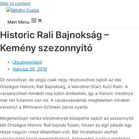
Skip to content
Main Menu
Historic Rali Bajnokság –
Kemény szezonnyitó
Uncategorized
március 29, 2010
Öt nevezővel, de végül csak négy résztvevővel rajtolt az idei
Országos Historic Rali Bajnokság, a Valvoline–Start Autó Ralin. A
versenyzőket mindkét nap külön értékelték, így a historic mezőnye
már két futamon van túl. A várakozásoknak megfelelően mindkét
versenyt a Wirtmann–Schneer páros nyerte.
Meglehetősen nehéz körülmények közepette zajlott az szezonnyitó
két Országos Historic Rali bajnoki futam, hiszen az egri pályák egy
része nagyon rossz állapotban volt. Bár hivatalosan aszfalt
versenyként került megrendezésre, helyenként a pálya minősége