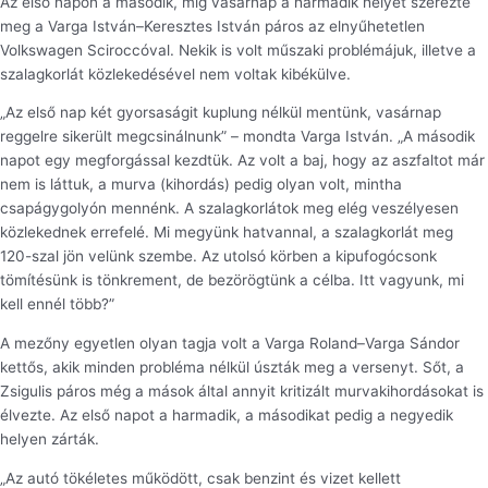
Az első napon a második, míg vasárnap a harmadik helyet szerezte
meg a Varga István–Keresztes István páros az elnyűhetetlen
Volkswagen Sciroccóval. Nekik is volt műszaki problémájuk, illetve a
szalagkorlát közlekedésével nem voltak kibékülve.
„Az első nap két gyorsaságit kuplung nélkül mentünk, vasárnap
reggelre sikerült megcsinálnunk” – mondta Varga István. „A második
napot egy megforgással kezdtük. Az volt a baj, hogy az aszfaltot már
nem is láttuk, a murva (kihordás) pedig olyan volt, mintha
csapágygolyón mennénk. A szalagkorlátok meg elég veszélyesen
közlekednek errefelé. Mi megyünk hatvannal, a szalagkorlát meg
120-szal jön velünk szembe. Az utolsó körben a kipufogócsonk
tömítésünk is tönkrement, de bezörögtünk a célba. Itt vagyunk, mi
kell ennél több?”
A mezőny egyetlen olyan tagja volt a Varga Roland–Varga Sándor
kettős, akik minden probléma nélkül úszták meg a versenyt. Sőt, a
Zsigulis páros még a mások által annyit kritizált murvakihordásokat is
élvezte. Az első napot a harmadik, a másodikat pedig a negyedik
helyen zárták.
„Az autó tökéletes működött, csak benzint és vizet kellett