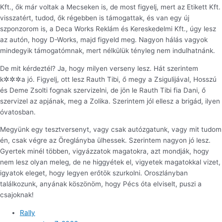
Kft., ők már voltak a Mecseken is, de most figyelj, mert az Etikett Kft.
visszatért, tudod, ők régebben is támogattak, és van egy új
szponzorom is, a Deca Works Reklám és Kereskedelmi Kft., úgy lesz
az autón, hogy D-Works, majd figyeld meg. Nagyon hálás vagyok
mindegyik támogatómnak, mert nélkülük tényleg nem indulhatnánk.
De mit kérdeztél? Ja, hogy milyen verseny lesz. Hát szerintem
k✲✲✲a jó. Figyelj, ott lesz Rauth Tibi, ő megy a Zsigulijával, Hosszú
és Deme Zsolti fognak szervizelni, de jön le Rauth Tibi fia Dani, ő
szervizel az apjának, meg a Zolika. Szerintem jól ellesz a brigád, ilyen
óvatosban.
Megyünk egy tesztversenyt, vagy csak autózgatunk, vagy mit tudom
én, csak végre az Öreglányba ülhessek. Szerintem nagyon jó lesz.
Gyertek minél többen, vigyázzatok magatokra, azt mondják, hogy
nem lesz olyan meleg, de ne higgyétek el, vigyetek magatokkal vizet,
igyatok eleget, hogy legyen erőtök szurkolni. Oroszlányban
találkozunk, anyának köszönöm, hogy Pécs óta elviselt, puszi a
csajoknak!
Rally