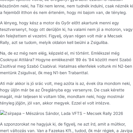
köszönöm neki, ha Tibi nem lenne, nem tudnék indulni, csak néznék ki
a fejemből itthon és nem érteném, hogy mi bajom van, de tényleg.
A lényeg, hogy kész a motor és Győr előtt akartunk menni egy
tesztversenyt, hogy ott derüljön ki, ha valami nem jó a motoron, vagy
én felejtettem el vezetni. Figyelj, olyan régen volt már a Mecsek
Rally, azt se tudom, melyik oldalon kell beülni a Zsiguliba.
Na, de ez még nem elég, képzeld el, mi történt. Emlékszel még
Csoknyai Attilára? Hogyne emlékeznél! ’89 és ’94 között ment Szabó
Zsoltival meg Szabó Csabival. Hatalmas ellenfelek voltunk mi N2-ben
mentünk Zsigulival, ők meg N1-ben Trabanttal.
Ati már akkor is jó srác volt, meg azóta is az, évek óta mondom neki,
hogy üljön már be az Öreglányba egy versenyre. De csak kérette
magát, már teljesen ki voltam tőle, mondtam neki, hogy mostmár
tényleg jöjjön, jól van, akkor megyek. Ezzel el volt intézve.
A szponzorokat ne hagyjuk ki, de figyelj, ne azt írd, amit a múltkor,
mert változás van. Van a Fazekas Kft., tudod, ők már régiek, a Javipa