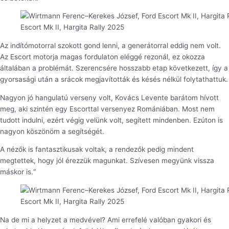
Escort Mk II, Hargita Rally 2025
Az indítómotorral szokott gond lenni, a generátorral eddig nem volt.
Az Escort motorja magas fordulaton eléggé rezonál, ez okozza
általában a problémát. Szerencsére hosszabb etap következett, így a
gyorsasági után a srácok megjavították és késés nélkül folytathattuk.
Nagyon jó hangulatú verseny volt, Kovács Levente barátom hívott
meg, aki szintén egy Escorttal versenyez Romániában. Most nem
tudott indulni, ezért végig velünk volt, segített mindenben. Ezúton is
nagyon köszönöm a segítségét.
A nézők is fantasztikusak voltak, a rendezők pedig mindent
megtettek, hogy jól érezzük magunkat. Szívesen megyünk vissza
máskor is.“
Escort Mk II, Hargita Rally 2025
Na de mi a helyzet a medvével? Ami errefelé valóban gyakori és