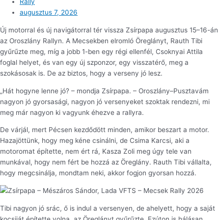
Rally
augusztus 7, 2026
Új motorral és új navigátorral tér vissza Zsírpapa augusztus 15–16-án
az Oroszlány Rallyn. A Mecsekben elromló Öreglányt, Rauth Tibi
gyűrűzte meg, míg a jobb 1-ben egy régi ellenfél, Csoknyai Attila
foglal helyet, és van egy új szponzor, egy visszatérő, meg a
szokásosak is. De az biztos, hogy a verseny jó lesz.
„Hát hogyne lenne jó? – mondja Zsírpapa. – Oroszlány–Pusztavám
nagyon jó gyorsasági, nagyon jó versenyeket szoktak rendezni, mi
meg már nagyon ki vagyunk éhezve a rallyra.
De várjál, mert Pécsen kezdődött minden, amikor beszart a motor.
Hazajöttünk, hogy meg kéne csinálni, de Csima Karcsi, aki a
motoromat építette, nem ért rá, Kasza Zoli meg úgy tele van
munkával, hogy nem fért be hozzá az Öreglány. Rauth Tibi vállalta,
hogy megcsinálja, mondtam neki, akkor fogjon gyorsan hozzá.
Tibi nagyon jó srác, ő is indul a versenyen, de ahelyett, hogy a saját
kocsiját építette volna, az Öreglányt gyűrűzte. Ezúton is hálásan