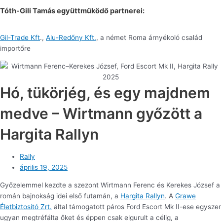
Tóth-Gili Tamás együttműködő partnerei:
Gil-Trade Kft
.,
Alu-Redőny Kft.
, a német Roma árnyékoló család
importőre
Hó, tükörjég, és egy majdnem
medve – Wirtmann győzött a
Hargita Rallyn
Rally
április 19, 2025
Győzelemmel kezdte a szezont Wirtmann Ferenc és Kerekes József a
román bajnokság idei első futamán, a
Hargita Rallyn
. A
Grawe
Életbiztosító Zrt.
által támogatott páros Ford Escort Mk II-ese egyszer
ugyan megtréfálta őket és éppen csak elgurult a célig, a