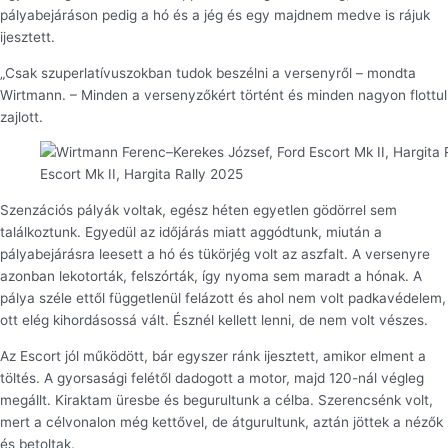
pályabejáráson pedig a hó és a jég és egy majdnem medve is rájuk
ijesztett.
„Csak szuperlatívuszokban tudok beszélni a versenyről – mondta
Wirtmann. – Minden a versenyzőkért történt és minden nagyon flottul
zajlott.
Escort Mk II, Hargita Rally 2025
Szenzációs pályák voltak, egész héten egyetlen gödörrel sem
találkoztunk. Egyedül az időjárás miatt aggódtunk, miután a
pályabejárásra leesett a hó és tükörjég volt az aszfalt. A versenyre
azonban lekotorták, felszórták, így nyoma sem maradt a hónak. A
pálya széle ettől függetlenül felázott és ahol nem volt padkavédelem,
ott elég kihordásossá vált. Észnél kellett lenni, de nem volt vészes.
Az Escort jól működött, bár egyszer ránk ijesztett, amikor elment a
töltés. A gyorsasági felétől dadogott a motor, majd 120-nál végleg
megállt. Kiraktam üresbe és begurultunk a célba. Szerencsénk volt,
mert a célvonalon még kettővel, de átgurultunk, aztán jöttek a nézők
és betoltak.