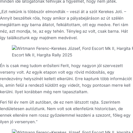
minden ide látogatónak felhívják a figyelmét, hogy nem játék.
„Ezt nekünk is többször elmondták – veszi át a szót Kerekes Joti. –
Annyit beszéltek róla, hogy amikor a pályabejáráson az út szélén
megláttam egy barna állatot, felkiáltottam, ott egy medve. Feri rám
néz, azt mondja, te, az egy tehén. Tényleg az volt, csak barna. Hát
így találkoztunk egy majdnem medvével.
Escort Mk II, Hargita Rally 2025
Én is csak meg tudom erősíteni Ferit, hogy nagyon jól szervezett
verseny volt. Az egyik etapon volt egy rövid módosítás, egy
rendezvény helyszínét kellett elkerülni. Erre kaptunk több információt
is, amin felül a rendező küldött egy videót, hogy pontosan merre kell
kerülni. Ilyet korábban még nem tapasztaltam.
Feri fél év nem ült autóban, de ez nem látszott rajta. Szerintem
lendületesen autóztunk. Nem volt sok ellenfelünk historicban, de
ennek ellenére nem rossz győzelemmel kezdeni a szezont, főleg egy
ilyen jó versenyen.“