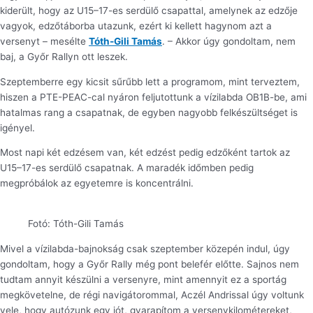
kiderült, hogy az U15–17-es serdülő csapattal, amelynek az edzője
vagyok, edzőtáborba utazunk, ezért ki kellett hagynom azt a
versenyt – mesélte
Tóth-Gili Tamás
. – Akkor úgy gondoltam, nem
baj, a Győr Rallyn ott leszek.
Szeptemberre egy kicsit sűrűbb lett a programom, mint terveztem,
hiszen a PTE-PEAC-cal nyáron feljutottunk a vízilabda OB1B-be, ami
hatalmas rang a csapatnak, de egyben nagyobb felkészültséget is
igényel.
Most napi két edzésem van, két edzést pedig edzőként tartok az
U15–17-es serdülő csapatnak. A maradék időmben pedig
megpróbálok az egyetemre is koncentrálni.
Fotó: Tóth-Gili Tamás
Mivel a vízilabda-bajnokság csak szeptember közepén indul, úgy
gondoltam, hogy a Győr Rally még pont belefér előtte. Sajnos nem
tudtam annyit készülni a versenyre, mint amennyit ez a sportág
megkövetelne, de régi navigátorommal, Aczél Andrissal úgy voltunk
vele, hogy autózunk egy jót, gyarapítom a versenykilométereket,