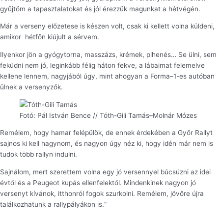
gyűjtöm a tapasztalatokat és jól érezzük magunkat a hétvégén.
Már a verseny előzetese is készen volt, csak ki kellett volna küldeni,
amikor
hétfőn kiújult a sérvem.
Ilyenkor jön a gyógytorna, masszázs, krémek, pihenés… Se ülni, sem
feküdni nem jó, leginkább félig háton fekve, a lábaimat felemelve
kellene lennem, nagyjából úgy, mint ahogyan a Forma–1-es autóban
ülnek a versenyzők.
Fotó: Pál István Bence // Tóth-Gili Tamás–Molnár Mózes
Remélem, hogy hamar felépülök, de ennek érdekében a Győr Rallyt
sajnos ki kell hagynom, és nagyon úgy néz ki, hogy idén már nem is
tudok több rallyn indulni.
Sajnálom, mert szerettem volna egy jó versennyel búcsúzni az idei
évtől és a Peugeot kupás ellenfelektől. Mindenkinek nagyon jó
versenyt kívánok, itthonról fogok szurkolni. Remélem, jövőre újra
találkozhatunk a rallypályákon is.“