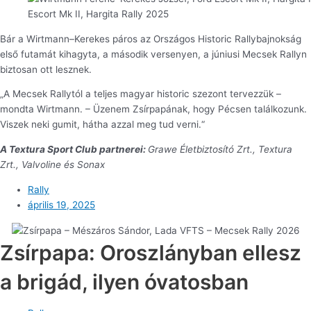
Escort Mk II, Hargita Rally 2025
Bár a Wirtmann–Kerekes páros az Országos Historic Rallybajnokság
első futamát kihagyta, a második versenyen, a júniusi Mecsek Rallyn
biztosan ott lesznek.
„A Mecsek Rallytól a teljes magyar historic szezont tervezzük –
mondta Wirtmann. – Üzenem Zsírpapának, hogy Pécsen találkozunk.
Viszek neki gumit, hátha azzal meg tud verni.“
A Textura Sport Club partnerei:
Grawe Életbiztosító Zrt.,
Textura
Zrt., Valvoline és Sonax
Rally
április 19, 2025
Zsírpapa: Oroszlányban ellesz
a brigád, ilyen óvatosban