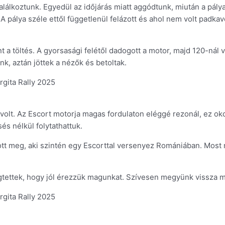
álkoztunk. Egyedül az időjárás miatt aggódtunk, miután a pályab
 pálya széle ettől függetlenül felázott és ahol nem volt padkavé
nt a töltés. A gyorsasági felétől dadogott a motor, majd 120-nál
k, aztán jöttek a nézők és betoltak.
 volt. Az Escort motorja magas fordulaton eléggé rezonál, ez o
és nélkül folytathattuk.
t meg, aki szintén egy Escorttal versenyez Romániában. Most ne
gtettek, hogy jól érezzük magunkat. Szívesen megyünk vissza m