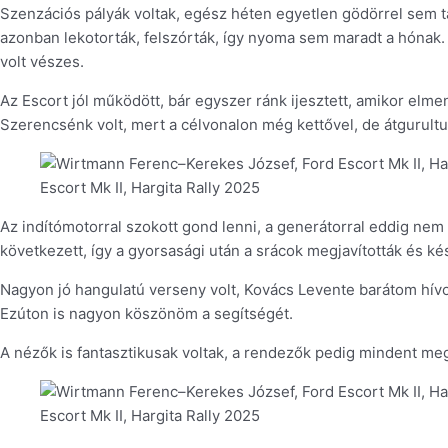
Szenzációs pályák voltak, egész héten egyetlen gödörrel sem tal
azonban lekotorták, felszórták, így nyoma sem maradt a hónak. A
volt vészes.
Az Escort jól működött, bár egyszer ránk ijesztett, amikor elme
Szerencsénk volt, mert a célvonalon még kettővel, de átgurultun
Escort Mk II, Hargita Rally 2025
Az indítómotorral szokott gond lenni, a generátorral eddig nem
következett, így a gyorsasági után a srácok megjavították és kés
Nagyon jó hangulatú verseny volt, Kovács Levente barátom hívot
Ezúton is nagyon köszönöm a segítségét.
A nézők is fantasztikusak voltak, a rendezők pedig mindent me
Escort Mk II, Hargita Rally 2025