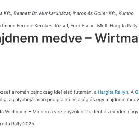
a Kft., Beanett Bt. Munkaruházat, Iharos és Goller Kft., Kumho
ajdnem medve – Wirtman
sef a román bajnokság idei első futamán, a
Hargita Rallyn
. A
G
lig, a pályabejáráson pedig a hó és a jég és egy majdnem medve 
a Wirtmann. – Minden a versenyzőkért történt és minden nagyon 