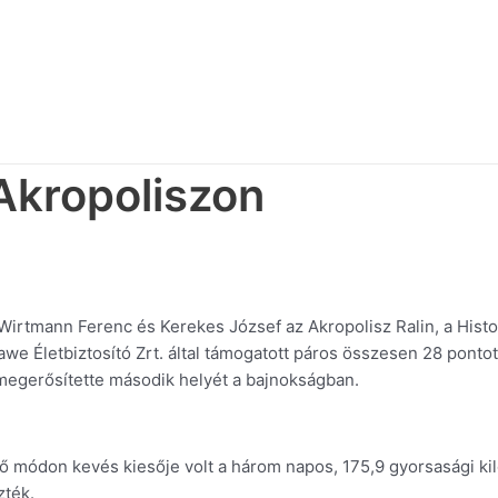
Akropoliszon
Wirtmann Ferenc és Kerekes József az Akropolisz Ralin, a Histo
we Életbiztosító Zrt. által támogatott páros összesen 28 pontot 
l megerősítette második helyét a bajnokságban.
epő módon kevés kiesője volt a három napos, 175,9 gyorsasági k
zték.