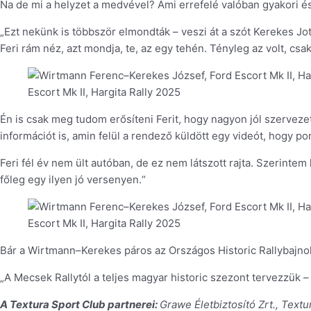
Na de mi a helyzet a medvével? Ami errefelé valóban gyakori és
„Ezt nekünk is többször elmondták – veszi át a szót Kerekes Joti
Feri rám néz, azt mondja, te, az egy tehén. Tényleg az volt, cs
Escort Mk II, Hargita Rally 2025
Én is csak meg tudom erősíteni Ferit, hogy nagyon jól szervezet
információt is, amin felül a rendező küldött egy videót, hogy p
Feri fél év nem ült autóban, de ez nem látszott rajta. Szerint
főleg egy ilyen jó versenyen.“
Escort Mk II, Hargita Rally 2025
Bár a Wirtmann–Kerekes páros az Országos Historic Rallybajnok
„A Mecsek Rallytól a teljes magyar historic szezont tervezzük
A Textura Sport Club partnerei:
Grawe Életbiztosító Zrt.,
Textur