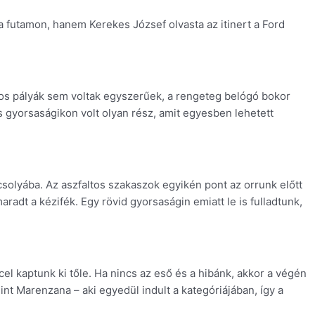
a futamon, hanem Kerekes József olvasta az itinert a Ford
os pályák sem voltak egyszerűek, a rengeteg belógó bokor
s gyorsaságikon volt olyan rész, amit egyesben lehetett
solyába. Az aszfaltos szakaszok egyikén pont az orrunk előtt
adt a kézifék. Egy rövid gyorsaságin emiatt le is fulladtunk,
el kaptunk ki tőle. Ha nincs az eső és a hibánk, akkor a végén
nt Marenzana – aki egyedül indult a kategóriájában, így a