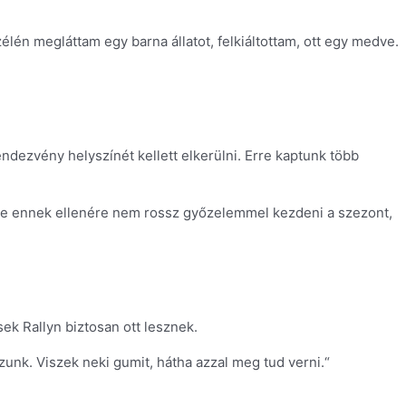
élén megláttam egy barna állatot, felkiáltottam, ott egy medve.
endezvény helyszínét kellett elkerülni. Erre kaptunk több
n, de ennek ellenére nem rossz győzelemmel kezdeni a szezont,
ek Rallyn biztosan ott lesznek.
unk. Viszek neki gumit, hátha azzal meg tud verni.“