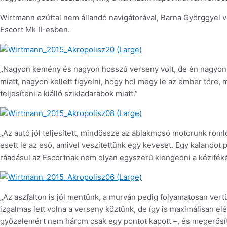
Wirtmann ezúttal nem állandó navigátorával, Barna Györggyel ver
Escort Mk II-esben.
„Nagyon kemény és nagyon hosszú verseny volt, de én nagyon é
miatt, nagyon kellett figyelni, hogy hol megy le az ember tőre,
teljesíteni a kiálló szikladarabok miatt.”
„Az autó jól teljesített, mindössze az ablakmosó motorunk roml
esett le az eső, amivel veszítettünk egy keveset. Egy kalandot 
ráadásul az Escortnak nem olyan egyszerű kiengedni a kézifékét,
„Az aszfalton is jól mentünk, a murván pedig folyamatosan vert
izgalmas lett volna a verseny köztünk, de így is maximálisan el
győzelemért nem három csak egy pontot kapott –, és megerősít