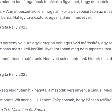
 minden ide látogatónak felhívják a figyelmét, hogy nem játék.
. – Annyit beszéltek róla, hogy amikor a pályabejáráson az út sz
ak barna. Hát így találkoztunk egy majdnem medvével.
t verseny volt. Az egyik etapon volt egy rövid módosítás, egy r
ontosan merre kell kerülni. Ilyet korábban még nem tapasztaltam.
em lendületesen autóztunk. Nem volt sok ellenfelünk historicba
ság első futamát kihagyta, a második versenyen, a júniusi Mecs
 – mondta Wirtmann. – Üzenem Zsírpapának, hogy Pécsen találkoz
a Zrt., Valvoline és Sonax