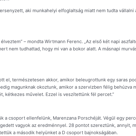
senyzett, aki munkahelyi elfoglaltság miatt nem tudta vállalni 
lveztem” – mondta Wirtmann Ferenc. „Az első két napi aszfalt
 mert nem tudhattad, hogy mi van a bokor alatt. A másnapi murvá
ott el, természetesen akkor, amikor beleugrottunk egy saras poc
pedig magunknak okoztunk, amikor a szervizben félig behúzva mar
 kétkezes művelet. Ezzel is veszítettünk fél percet.”
ük a csoport ellenfelünk, Marenzana Porschéját. Végül egy percc
égedett vagyok az eredménnyel. 28 pontot szereztünk, annyit, mi
ettük a második helyünket a D csoport bajnokságában.