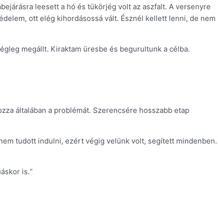
ejárásra leesett a hó és tükörjég volt az aszfalt. A versenyre
delem, ott elég kihordásossá vált. Észnél kellett lenni, de nem
 végleg megállt. Kiraktam üresbe és begurultunk a célba.
kozza általában a problémát. Szerencsére hosszabb etap
m tudott indulni, ezért végig velünk volt, segített mindenben.
áskor is.“