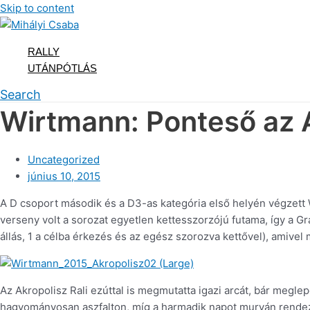
Skip to content
RALLY
UTÁNPÓTLÁS
Search
Wirtmann: Ponteső az 
Uncategorized
június 10, 2015
A D csoport második és a D3-as kategória első helyén végzett 
verseny volt a sorozat egyetlen kettesszorzójú futama, így a Gra
állás, 1 a célba érkezés és az egész szorozva kettővel), amive
Az Akropolisz Rali ezúttal is megmutatta igazi arcát, bár megl
hagyományosan aszfalton, míg a harmadik napot murván rende