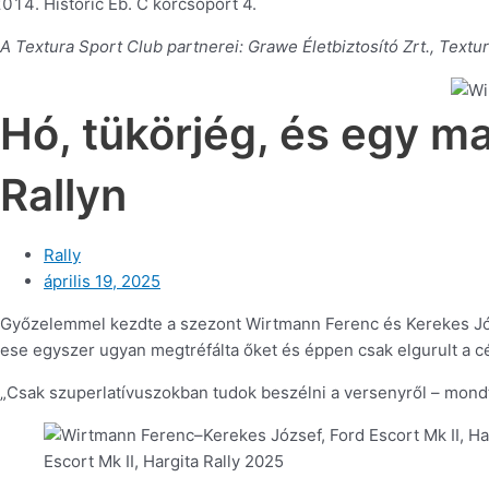
Historic Eb. C korcsoport 4.
A Textura Sport Club partnerei: Grawe Életbiztosító Zrt., Textur
Hó, tükörjég, és egy m
Rallyn
Rally
április 19, 2025
Győzelemmel kezdte a szezont Wirtmann Ferenc és Kerekes Józ
ese egyszer ugyan megtréfálta őket és éppen csak elgurult a cé
„Csak szuperlatívuszokban tudok beszélni a versenyről – mondt
Escort Mk II, Hargita Rally 2025