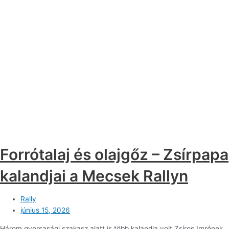
Forrótalaj és olajgőz – Zsírpapa
kalandjai a Mecsek Rallyn
Rally
június 15, 2026
Három gyorsasági szakasz alatt is több kalandja volt Zsíros Imrének