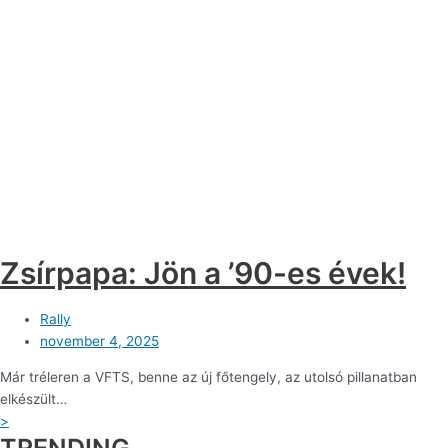
Zsírpapa: Jön a ’90-es évek!
Rally
november 4, 2025
Már tréleren a VFTS, benne az új főtengely, az utolsó pillanatban
elkészült…
>
TRENDING