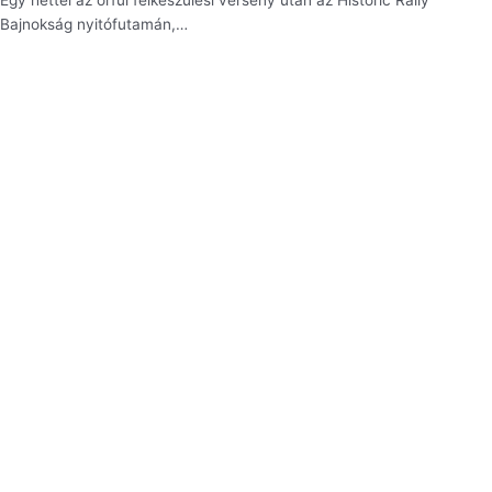
Egy héttel az orfűi felkészülési verseny után az Historic Rally
Bajnokság nyitófutamán,…