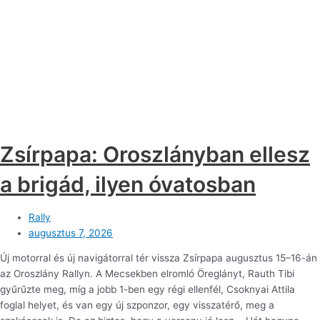
Zsírpapa: Oroszlányban ellesz
a brigád, ilyen óvatosban
Rally
augusztus 7, 2026
Új motorral és új navigátorral tér vissza Zsírpapa augusztus 15–16-án
az Oroszlány Rallyn. A Mecsekben elromló Öreglányt, Rauth Tibi
gyűrűzte meg, míg a jobb 1-ben egy régi ellenfél, Csoknyai Attila
foglal helyet, és van egy új szponzor, egy visszatérő, meg a