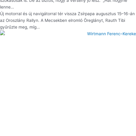
szokásosak is. De az biztos, hogy a verseny jó lesz. „Hát hogyne
lenne…
Új motorral és új navigátorral tér vissza Zsírpapa augusztus 15–16-án
az Oroszlány Rallyn. A Mecsekben elromló Öreglányt, Rauth Tibi
gyűrűzte meg, míg…